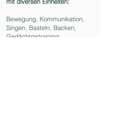
mit diversen Einheiten:
Bewegung, Kommunikation,
Singen, Basteln, Backen,
Gedächtnistraining,
Erinnnerungsaustausch
Weiters: monatliche
Geburtstagsfeiern,
jeden 1. Mittwoch im Monat hl.
Messe
Gebak GesmbH
Leutschach
GESUNDHEITS-,
BEHINDERTEN-,