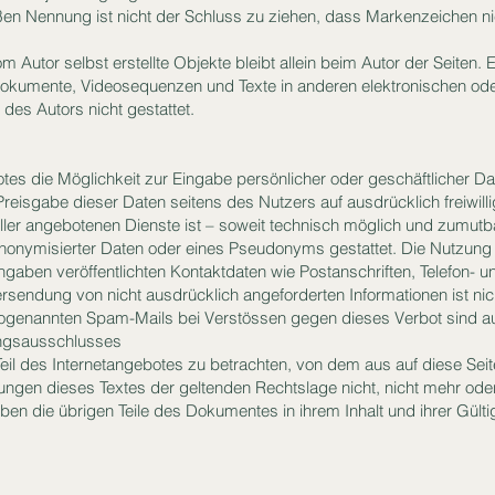
oßen Nennung ist nicht der Schluss zu ziehen, dass Markenzeichen ni
m Autor selbst erstellte Objekte bleibt allein beim Autor der Seiten. 
okumente, Videosequenzen und Texte in anderen elektronischen ode
des Autors nicht gestattet.
otes die Möglichkeit zur Eingabe persönlicher oder geschäftlicher 
 Preisgabe dieser Daten seitens des Nutzers auf ausdrücklich freiwilli
er angebotenen Dienste ist – soweit technisch möglich und zumut
nonymisierter Daten oder eines Pseudonyms gestattet. Die Nutzun
gaben veröffentlichten Kontaktdaten wie Postanschriften, Telefon-
sendung von nicht ausdrücklich angeforderten Informationen ist nich
sogenannten Spam-Mails bei Verstössen gegen dieses Verbot sind au
ungsausschlusses
Teil des Internetangebotes zu betrachten, von dem aus auf diese Sei
rungen dieses Textes der geltenden Rechtslage nicht, nicht mehr oder
iben die übrigen Teile des Dokumentes in ihrem Inhalt und ihrer Gülti