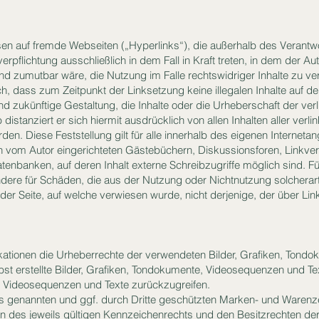
isen auf fremde Webseiten („Hyperlinks“), die außerhalb des Verant
rpflichtung ausschließlich in dem Fall in Kraft treten, in dem der Au
nd zumutbar wäre, die Nutzung im Falle rechtswidriger Inhalte zu ve
ich, dass zum Zeitpunkt der Linksetzung keine illegalen Inhalte auf d
nd zukünftige Gestaltung, die Inhalte oder die Urheberschaft der verl
 distanziert er sich hiermit ausdrücklich von allen Inhalten aller verli
en. Diese Feststellung gilt für alle innerhalb des eigenen Internet
n vom Autor eingerichteten Gästebüchern, Diskussionsforen, Linkverz
enbanken, auf deren Inhalt externe Schreibzugriffe möglich sind. Für 
ndere für Schäden, die aus der Nutzung oder Nichtnutzung solcherar
r der Seite, auf welche verwiesen wurde, nicht derjenige, der über Link
blikationen die Urheberrechte der verwendeten Bilder, Grafiken, Ton
bst erstellte Bilder, Grafiken, Tondokumente, Videosequenzen und Te
, Videosequenzen und Texte zurückzugreifen.
es genannten und ggf. durch Dritte geschützten Marken- und Warenz
des jeweils gültigen Kennzeichenrechts und den Besitzrechten der 